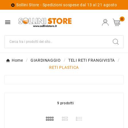
Sollini Store - Spedizioni sospese dal 13 al 21 agosto

0

Home
GIARDINAGGIO
TELI RETI FRANGIVISTA
RETI PLASTICA
9 prodotti