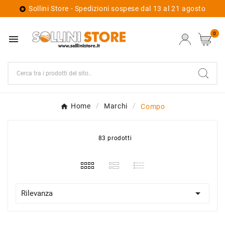
Sollini Store - Spedizioni sospese dal 13 al 21 agosto

0

Home
Marchi
Compo
83 prodotti

Rilevanza