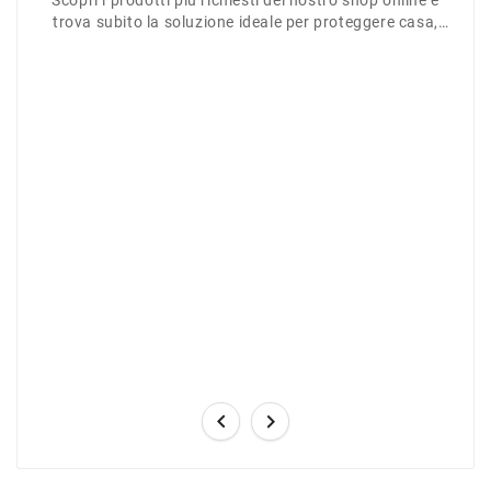
Scopri i prodotti più richiesti del nostro shop online e
trova subito la soluzione ideale per proteggere casa,
giardino o azienda.

