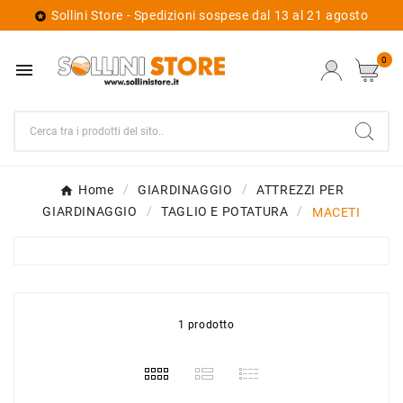
Sollini Store - Spedizioni sospese dal 13 al 21 agosto

0

Home
GIARDINAGGIO
ATTREZZI PER
GIARDINAGGIO
TAGLIO E POTATURA
MACETI
1 prodotto