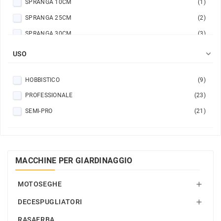
SPRANGA 10CM
(1)
SPRANGA 25CM
(2)
SPRANGA 30CM
(3)
SPRANGA 35CM
(4)

USO
SPRANGA 40CM
(6)
HOBBISTICO
(9)
SPRANGA 45CM
(7)
PROFESSIONALE
(23)
SPRANGA 50CM
(1)
SEMI-PRO
(21)
MACCHINE PER GIARDINAGGIO
MOTOSEGHE

DECESPUGLIATORI

RASAERBA