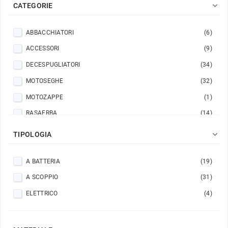

CATEGORIE
ABBACCHIATORI
(6)
ACCESSORI
(9)
DECESPUGLIATORI
(34)
MOTOSEGHE
(32)
MOTOZAPPE
(1)
RASAERBA
(14)
ROBOT
(1)

TIPOLOGIA
SOFFIATORI
(5)
A BATTERIA
(19)
SRAMATORE
(2)
A SCOPPIO
(31)
TAGLIASIEPI
(6)
ELETTRICO
(4)