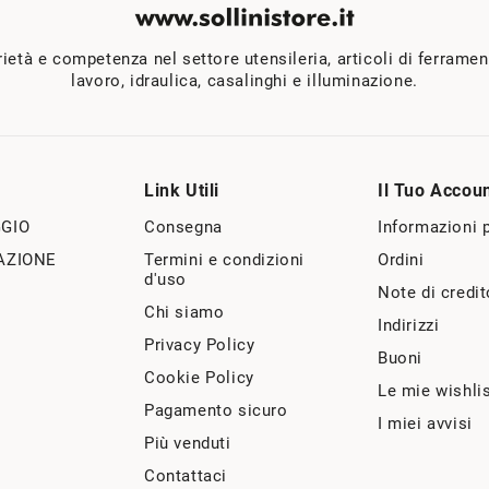
rietà e competenza nel settore utensileria, articoli di ferrame
lavoro, idraulica, casalinghi e illuminazione.
Link Utili
Il Tuo Accou
GIO
Consegna
Informazioni 
AZIONE
Termini e condizioni
Ordini
d'uso
Note di credit
Chi siamo
Indirizzi
Privacy Policy
Buoni
Cookie Policy
Le mie wishli
Pagamento sicuro
I miei avvisi
Più venduti
Contattaci