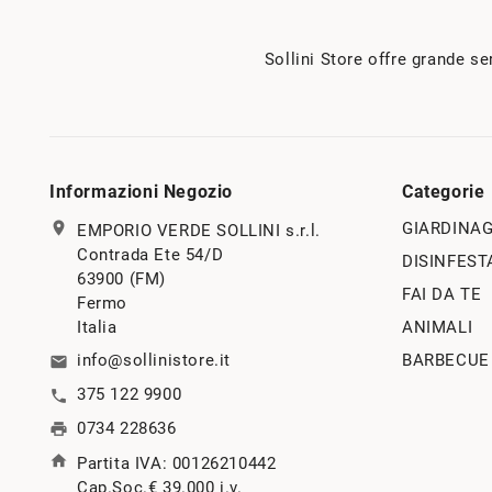
Sollini Store offre grande se
Informazioni Negozio
Categorie
location_on
GIARDINAG
EMPORIO VERDE SOLLINI s.r.l.
Contrada Ete 54/D
DISINFEST
63900 (FM)
FAI DA TE
Fermo
Italia
ANIMALI
info@sollinistore.it
BARBECUE
email
375 122 9900
call
0734 228636
print
home
Partita IVA: 00126210442
Cap.Soc.€ 39.000 i.v.