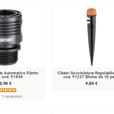
o Automatico Filetto
Claber Gocciolatore Regolabil
4 cod. 91494
cod. 91227 Blister da 10 p
2,90 €
9,80 €
-
1
recensioni