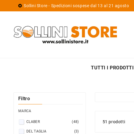
Sollini Store - Spedizioni sospese dal 13 al 21 agosto

TUTTI I PRODOTTI
Filtro
MARCA
51 prodotti
CLABER
(48)
DEL TAGLIA
(3)