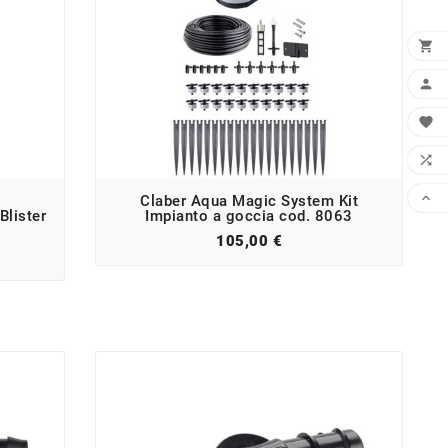





Claber Aqua Magic System Kit
lister
Impianto a goccia cod. 8063
105,00 €