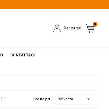
0
Registrati
TO
CONTATTACI

Rilevanza
Ordina per: