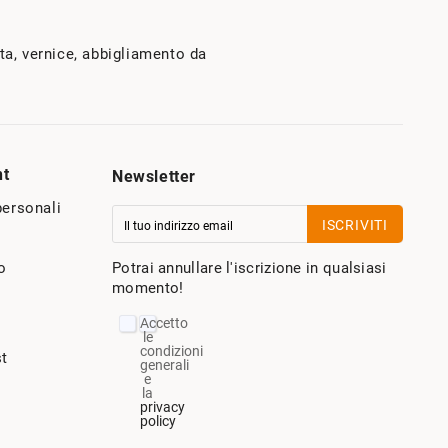
nta, vernice, abbigliamento da
nt
Newsletter
personali
ISCRIVITI
o
Potrai annullare l'iscrizione in qualsiasi
momento!
Accetto
le
condizioni
st
generali
e
la
privacy
policy