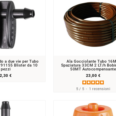
Concimazione 
Delle Piante D
Concimazione
Guida Co
fondamental
produttività dell
di ol
o a due vie per Tubo
Ala Gocciolante Tubo 16
. 91155 Blister da 10
Spaziatura 33CM 2 LT/h Bobi
pezzi
50MT Autocompensant
2,30 €
23,00 €
Efficaci
Prato Più Verde Con Meno
attere I
Acqua: La Soluzione Che Fa
giardino:
Ottimizza ogni trattamento e
La Differenza!
5
/
5
-
1
recensioni
sapere sui
risparmia prodotto: l’agente
umettante è il tuo alleato
invisibile.