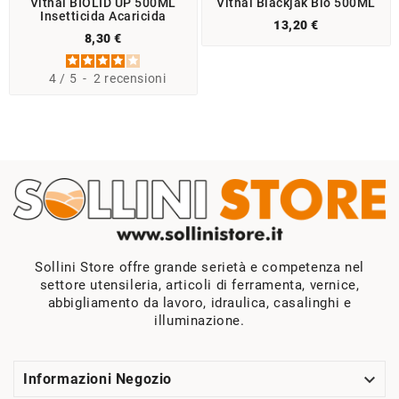
Vithal BIOLID UP 500ML
Vithal Blackjak Bio 500ML
Insetticida Acaricida
13,20 €
8,30 €
4
/
5
-
2
recensioni
Sollini Store offre grande serietà e competenza nel
settore utensileria, articoli di ferramenta, vernice,
abbigliamento da lavoro, idraulica, casalinghi e
illuminazione.

Informazioni Negozio