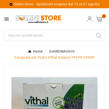
Sollini Store - Spedizioni sospese dal 13 al 21 agosto

0

Home
GIARDINAGGIO
Fungicida per Prato Vithal Xedavir PFnPE 250GR