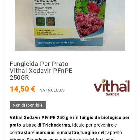
Fungicida Per Prato
Vithal Xedavir PFnPE
250GR
14,50 €
IVA INCLUSA
Non disponibile
Vithal Xedavir PFnPE 250 g
è un
fungicida biologico per
prato
a base di
Trichoderma
, ideale per prevenire e
contrastare
marciumi e malattie fungine
del tappeto
erboso. Favorisce un suolo sano e radici forti con