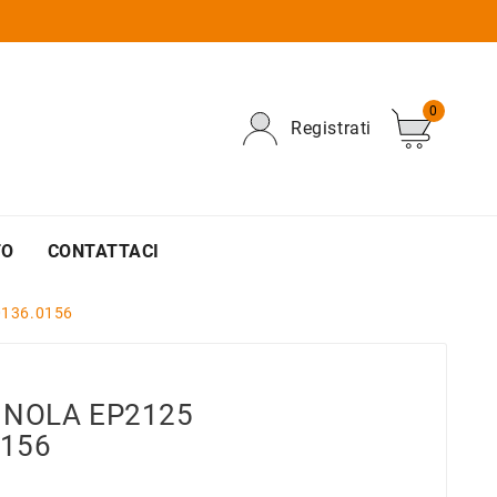
0
Registrati
TO
CONTATTACI
0136.0156
GNOLA EP2125
0156