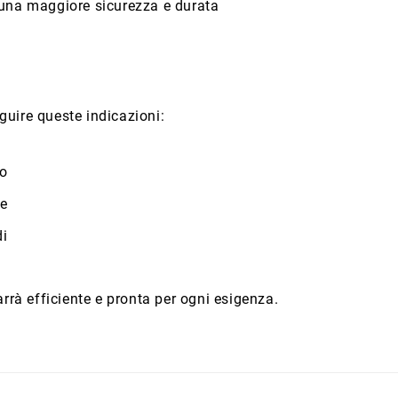
r una maggiore sicurezza e durata
eguire queste indicazioni:
co
me
di
rrà efficiente e pronta per ogni esigenza.