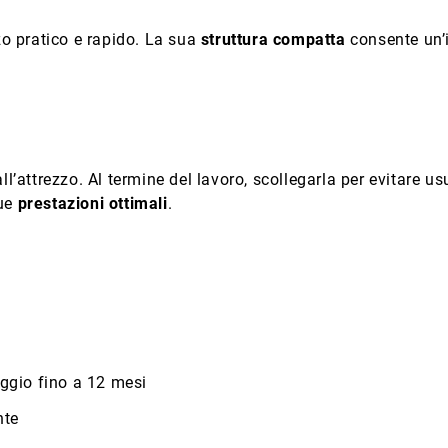
zo pratico e rapido. La sua
struttura compatta
consente un’i
.
ll’attrezzo. Al termine del lavoro, scollegarla per evitare us
sue
prestazioni ottimali
.
ggio fino a 12 mesi
nte