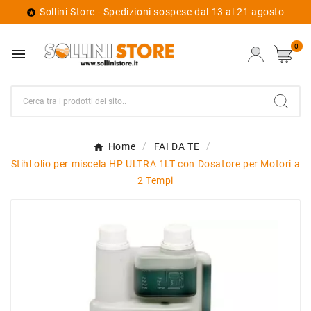
Sollini Store - Spedizioni sospese dal 13 al 21 agosto

0

Home
FAI DA TE
Stihl olio per miscela HP ULTRA 1LT con Dosatore per Motori a
2 Tempi