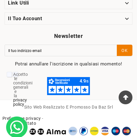

Link Utili

Il Tuo Account
Newsletter
OK
Potrai annullare l'iscrizione in qualsiasi momento!
Accetto
le
condizioni
generali
e
la
privacy
policy
Sito Web Realizzato E Promosso Da Baz Srl
Preferenze privacy
-
Aiuti di Stato